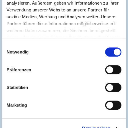
Unsere Brennarbeiten für die Zerlegung
analysieren. Außerdem geben wir Informationen zu Ihrer
Verwendung unserer Website an unsere Partner für
von Stahlschrotten oder
soziale Medien, Werbung und Analysen weiter. Unsere
Edelstahlschrotten führen wir für Sie gern
Partner führen diese Informationen möglicherweise mit
weiteren Daten zusammen, die Sie ihnen bereitgestellt
auf unserem Platz oder bei Ihnen vor Ort
haben oder die sie im Rahmen Ihrer Nutzung der Dienste
durch.
gesammelt haben.
Einwilligungsauswahl
Hierbei sind wir regional und überregional
Notwendig
mit erfahrenen Partnern für fachgerechte
Präferenzen
Abbrucharbeiten tätig.
Statistiken
Marketing