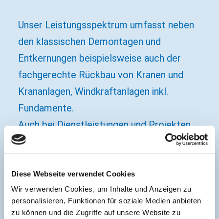
Unser Leistungsspektrum umfasst neben
den klassischen Demontagen und
Entkernungen beispielsweise auch der
fachgerechte Rückbau von Kranen und
Krananlagen, Windkraftanlagen inkl.
Fundamente.
Auch bei Dienstleistungen und Projekten
wie dem Komplett- oder Teilrückbau von
Waggon´s und Ausbau von Teilen zur
Weiterverwendung sowie Zerlegungen von
Diese Webseite verwendet Cookies
Wir verwenden Cookies, um Inhalte und Anzeigen zu
Lokomotiven haben wir langjährige
personalisieren, Funktionen für soziale Medien anbieten
Erfahrungen aufzuweisen.
zu können und die Zugriffe auf unsere Website zu