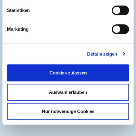
Ne-Metalle
Statistiken
z.B.
Marketing
Aluminium
Kupfer
Details zeigen
Messing
Blei
Cookies zulassen
Zink
Edelstahl
Auswahl erlauben
E-Motore
Nur notwendige Cookies