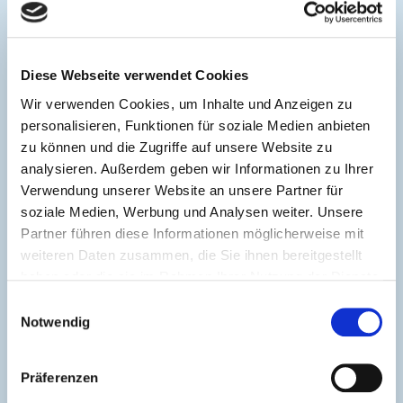
Diese Webseite verwendet Cookies
Schrottsorten
Wir verwenden Cookies, um Inhalte und Anzeigen zu
personalisieren, Funktionen für soziale Medien anbieten
z.B.
zu können und die Zugriffe auf unsere Website zu
Mischschrott
analysieren. Außerdem geben wir Informationen zu Ihrer
Verwendung unserer Website an unsere Partner für
Gussschrott
soziale Medien, Werbung und Analysen weiter. Unsere
Neu- und Stanzabfälle aus
Partner führen diese Informationen möglicherweise mit
weiteren Daten zusammen, die Sie ihnen bereitgestellt
Produktion
haben oder die sie im Rahmen Ihrer Nutzung der Dienste
Industrie- und Abbruchschrott
gesammelt haben.
Einwilligungsauswahl
Moniereisen
Notwendig
Karossenschrott
Präferenzen
Fertigschrott